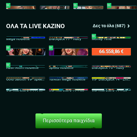
NΈΟ
NΈΟ
NΈΟ
Jacks or Better Draw Poker
3 Card Brag
Casino Holdem
Andar Bahar x5000
ΌΛΑ ΤΑ LIVE ΚΑΖΊΝΟ
Δες τα όλα (687)
NΈΟ
Mega Roulette
Blackjack 77 - Ruby
Money Time
NΈΟ
NΈΟ
Gravity Blackjack
Gravity Roulette
Football Thrill
66.558,86 €
NΈΟ
Rush Atom Roulette
Speed Roulette
Blackjack 78 - Ruby
Gold Saloon VIP Speed Roulette
Turkish Mega Roulette
VIP Blackjack 14 - Emerald
VIP Blackjack 13 - Emerald
VIP Blackjack 12 - Ruby
VIP Blackjack 11 - Ruby
VIP Blackjack 10
VIP Blackjack 8 - Emerald
VIP Blackjack 7 - Emerald
VIP Blackjack 6 - Emerald
VIP Auto Roulette
Treasure Island
Περισσότερα παιχνίδια
Super 8 Baccarat
Speed Blackjack 66
Speed Blackjack 64