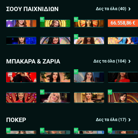
ΣΌΟΥ ΠΑΙΧΝΙΔΙΏΝ
Δες τα όλα (40)
NΈΟ
NΈΟ
Mega Fire Blaze Roulette Live
Money Time
Land of Ra
Candy Wheel
66.558,86 €
NΈΟ
Mega Roulette
Adventures Beyond Wonderland Live
Gravity Wheel
Mega Wheel
ΜΠΑΚΑΡΆ & ΖΆΡΙΑ
Δες τα όλα (104)
NΈΟ
Speed Baccarat A
Tao Yuan Baccarat 8
Sexy Hall Baccarat 1
Speed Baccarat
NΈΟ
NΈΟ
Mega Baccarat
Gold Saloon Baccarat
Tao Yuan Baccarat 7
Gravity Sic Bo
ΠΌΚΕΡ
Δες τα όλα (17)
NΈΟ
NΈΟ
NΈΟ
NΈΟ
Casino Hold'em
Texas Hold'em Multiplayer
Casino Hold'em
Bet On Teen Patti