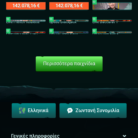
NΈΟ
Jacks or Better
Virtual Monaco Roulette
Live Roulette
142.078,16 €
142.078,16 €
NΈΟ
NΈΟ
NΈΟ
Live French Roulette
Speed Blackjack
Live Baccarat 1
NΈΟ
NΈΟ
NΈΟ
Live Baccarat 1 NC
Bet On Teen Patti
Oasis Blackjack
NΈΟ
NΈΟ
NΈΟ
Sic Bo
Gravity Sic Bo
Virtual Top Card
NΈΟ
NΈΟ
NΈΟ
Auto Roulette
Gravity Auto Roulette
Take Deal Or Risk Blackjack
Περισσότερα παιχνίδια
NΈΟ
NΈΟ
NΈΟ
Grand Bonus Baccarat
VIP Baccarat
VIP NC Baccarat
Ελληνικά
Ζωντανή Συνομιλία
Γενικές πληροφορίες