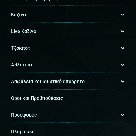
Καζίνο
Live Καζίνο
Τζάκποτ
Αθλητικά
Ασφάλεια και Ιδιωτικό απόρρητο
Όροι και Προϋποθέσεις
Προσφορές
Πληρωμές