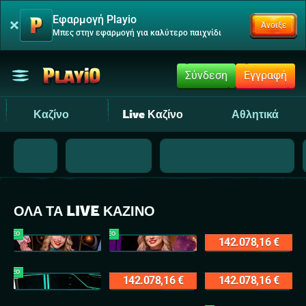
Εφαρμογή Playio
Άνοιξε
Μπες στην εφαρμογή για καλύτερο παιχνίδι
Σύνδεση
Εγγραφή
Καζίνο
Live Καζίνο
Αθλητικά
Πάροχοι
Κορυφαίο live καζίνο
ΌΛΑ ΤΑ LIVE ΚΑΖΊΝΟ
NΈΟ
NΈΟ
Gravity Blackjack
Gravity Roulette
Football Thrill
142.078,16 €
NΈΟ
Rush Atom Roulette
Virtual Roulette
European Roulette
142.078,16 €
142.078,16 €