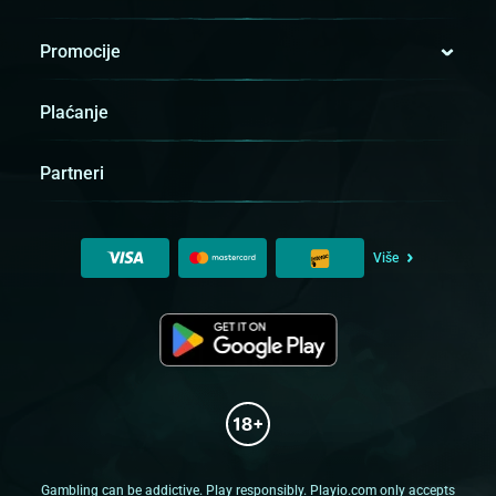
Američkom
Francuskom ili
Promocije
Europskom kolu
Igraj roulette zbog uloga ili vizualnog doživljaja — u svakom slučaju, bit će
zabavno! Igraj stolne igre s krupijeima i djeliteljima različitih nacionalnosti,
Plaćanje
koje poznaješ, na jezicima koji su ti razumljiviji. Playio Online Casino
također nudi fantastičan izbor kartaških igara među kojima možeš birati.
Omiljene kartaške igre na Playio:
Partneri
Poker
Baccarat
Blackjack s europskim ili američkim pravilima
Hold’em, i
Više
3-Card Brag
Također ćeš pronaći ove kartaške igre u raznim temama, s različitim
djeliteljima i poznatim brendovima.
Live Casino
Ako želiš realistične postavke i više interakcije, trebao/la bi isprobati Playio
live online casino. U našem live online casinu pronaći ćeš sve
najpopularnije igre putem prijenosa uživo, vidjeti reakcije djelitelja, pratiti
dijeljenje fizičkih karata i okretanje kuglica te igrati protiv drugih igrača.
Online igre uživo uključuju:
Gambling can be addictive. Play responsibly. Playio.com only accepts