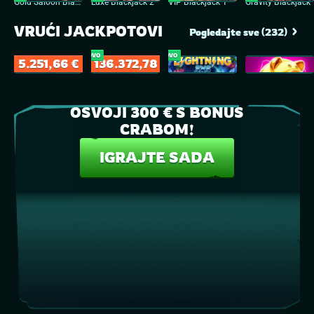
Gold Saloon Blackjack
Luxe Blackjack 2
VIP Blackjack 1
Gravity Blackjack
VRUĆI JACKPOTOVI
Pogledajte sve (232)
NOVO
NOVO
777 Hot Reels: Supercharged
Amaterasu's Treasures x1000
Fruit Lightning 3x5
Piggy Party XL
5.251,66 €
136.372,78 €
OSVOJI 300 € S BONUS
CRABOM!
IGRAJTE SADA