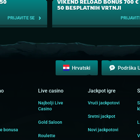
50
VIKEND RELOAD BONUS 700 € 
CASINO
50 BESPLATNIH VRTNJI
PRIJAVITE SE
PRIJAVIT
Hrvatski
Podrška U
no
Live casino
Jackpot igre
S
Najbolji Live
Vrući jackpotovi
S
Casino
k
Sretni jackpot
Gold Saloon
L
e bonusa
Novi jackpotovi
Roulette
V