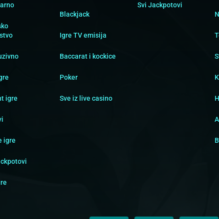
arno
Svi Jackpotovi
Blackjack
N
sko
stvo
Igre TV emisija
T
uzivno
Baccarat i kockice
S
gre
Poker
K
t igre
Sve iz live casino
H
vi
A
e igre
B
ackpotovi
gre