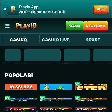
Playio App
APRI
Accedi all'app per giocare al meglio
ACCEDI
REGISTRATI
CASINÒ
CASINÒ LIVE
SPORT
PROVIDER
TOP
N
POPOLARI
NUOVO
Break the Piggy Bank
100 Golden Coins: Reel Fishing
Hot Step
10.361,32 €
NUOVO
NUOVO
NUOVO
3 Apex Treasures
Gemhalla Xtreme
4 Dragon Pots
Joker Streak XL: Hold and Win
Golden Fate 1000
Tea Party of Fortune