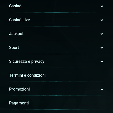
Casinò
Casinò Live
Jackpot
Sport
Sicurezza e privacy
Termini e condizioni
Promozioni
Pagamenti