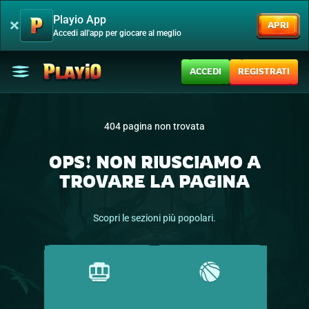
Playio App
APRI
Accedi all'app per giocare al meglio
ACCEDI
REGISTRATI
404 pagina non trovata
OPS! NON RIUSCIAMO A
TROVARE LA PAGINA
Scopri le sezioni più popolari.
CASINÒ
SPORT