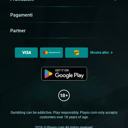
Pagamenti
Partner
Mostra altro
Gambling can be addictive. Play responsibly. Playio.com only accepts
customers over 18 years of age.
2026 © Playio.com All rights reserved.