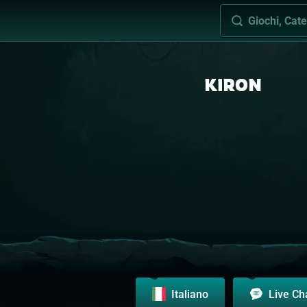
Giochi, Cate
KIRON
Italiano
Live Ch