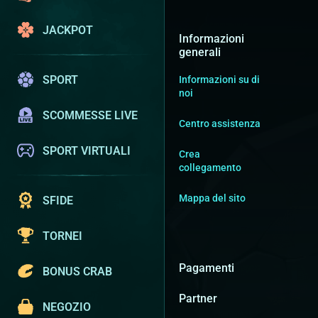
JACKPOT
Informazioni
generali
SPORT
Informazioni su di
noi
SCOMMESSE LIVE
Centro assistenza
SPORT VIRTUALI
Crea
collegamento
Mappa del sito
SFIDE
TORNEI
Pagamenti
BONUS CRAB
Partner
NEGOZIO