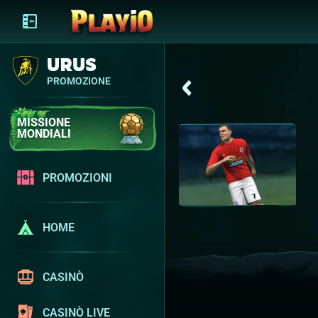
URUS
PROMOZIONE
MISSIONE
Kiron virtual sports
MONDIALI
PROMOZIONI
HOME
CASINÒ
CASINÒ LIVE