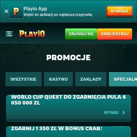
Playio App
OTWÓRZ
Wejdź do aplikacji po najlepszą rozgrywkę
ZALOGUJ SIĘ
ZAREJESTRUJ
PROMOCJE
WSZYSTKIE
KASYNO
ZAKŁADY
SPECJAL
WORLD CUP QUEST DO ZGARNIĘCIA PULA 4
SPECJALNE
050 000 ZŁ
WYNIKI
ZGARNIJ 1 350 ZŁ W BONUS CRAB!
SPECJALNE