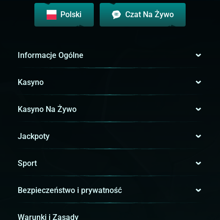
Polski
Czat Na Żywo
Informacje Ogólne
Kasyno
Kasyno Na Żywo
Jackpoty
Sport
Bezpieczeństwo i prywatność
Warunki i Zasady