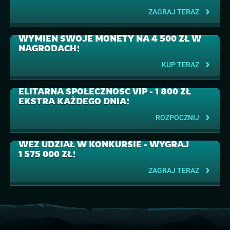
ZAGRAJ TERAZ
WYMIEŃ SWOJE MONETY NA 4 500 ZŁ W
SPECJALNE
NAGRODACH!
KUP TERAZ
ELITARNA SPOŁECZNOŚĆ VIP - 1 800 ZŁ
SPECJALNE
EKSTRA KAŻDEGO DNIA!
ROZPOCZNIJ
WEŹ UDZIAŁ W KONKURSIE - WYGRAJ
SPECJALNE
1 575 000 ZŁ!
ZAGRAJ TERAZ