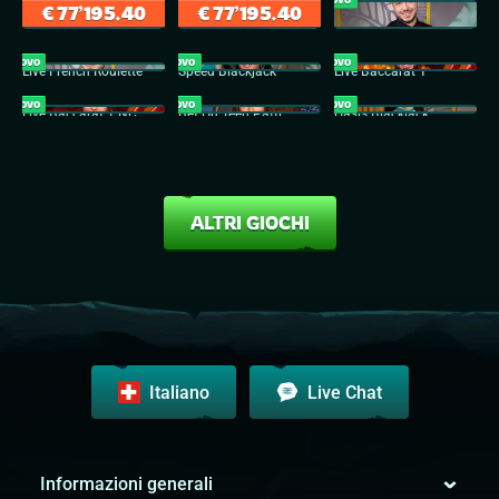
Jacks or Better
Virtual Monaco Roulette
Live Roulette
€ 77’195.40
€ 77’195.40
NUOVO
NUOVO
NUOVO
Live French Roulette
Speed Blackjack
Live Baccarat 1
NUOVO
NUOVO
NUOVO
Live Baccarat 1 NC
Bet On Teen Patti
Oasis Blackjack
NUOVO
NUOVO
NUOVO
Sic Bo
Gravity Sic Bo
Virtual Top Card
NUOVO
NUOVO
NUOVO
Auto Roulette
Gravity Auto Roulette
Take Deal Or Risk Blackjack
ALTRI GIOCHI
NUOVO
NUOVO
NUOVO
Grand Bonus Baccarat
VIP Baccarat
VIP NC Baccarat
Italiano
Live Chat
Informazioni generali