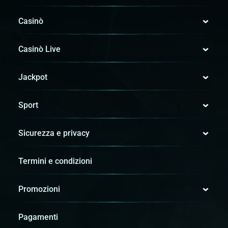
Casinò
Casinò Live
Jackpot
Sport
Sicurezza e privacy
Termini e condizioni
Promozioni
Pagamenti