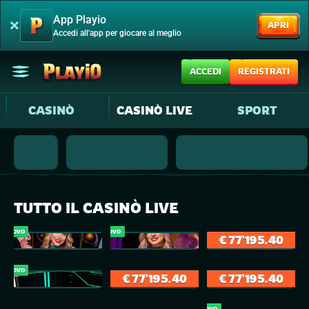
App Playio
APRI
Accedi all'app per giocare al meglio
ACCEDI
REGISTRATI
CASINÒ
CASINÒ LIVE
SPORT
PROVIDER
TOP CASINÒ LIVE
TUTTO IL CASINÒ LIVE
NUOVO
NUOVO
Gravity Blackjack
Gravity Roulette
Football Thrill
€ 77’195.40
NUOVO
Rush Atom Roulette
Virtual Roulette
European Roulette
€ 77’195.40
€ 77’195.40
NUOVO