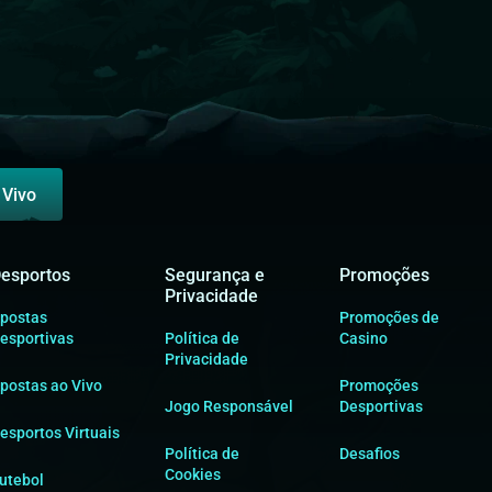
 Vivo
esportos
Segurança e
Promoções
Privacidade
postas
Promoções de
esportivas
Política de
Casino
Privacidade
postas ao Vivo
Promoções
Jogo Responsável
Desportivas
esportos Virtuais
Política de
Desafios
Cookies
utebol