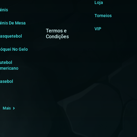
Loja
énis
Torneios
énis De Mesa
VIP
Termos e
Condições
asquetebol
óquei No Gelo
utebol
mericano
asebol
Mais