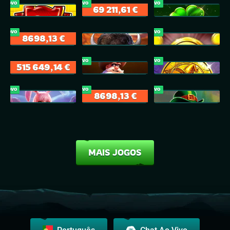
NOVO
NOVO
NOVO
Wild 27 Extreme
27 Eternal Hot Buy Bonus
Burning Power Bell Link Boost
69 211,61 €
NOVO
NOVO
Bloody Murder
Buffalo Trail
Hot Slot: Gold Coins
8698,13 €
NOVO
NOVO
Shining Hot 20 Jackpot Play
3 Gold Seeker
Coins of Alkemor: Extreme Magic
515 649,14 €
NOVO
NOVO
NOVO
5 Candy Eggs
Zeus Lightning MegaWays
Greedy for Gold: Hold and Win
8698,13 €
NOVO
Spin Queen
Shining Hot 100 Jackpot Play
Glory of Olympus (Zeus Hold and Conquer)
515 649,14 €
NOVO
NOVO
MAIS JOGOS
Diamond Shine
Thor Power: Whack & Win
Crown of Fire Jackpot Play
515 649,14 €