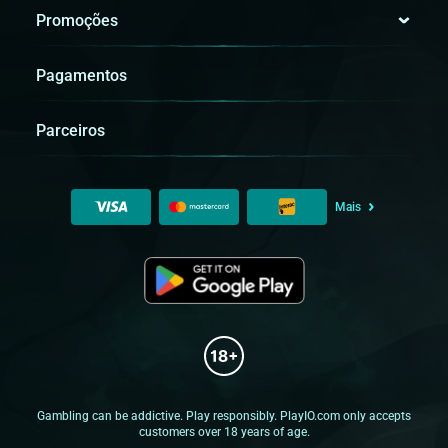
Promoções
Pagamentos
Parceiros
Mais
Gambling can be addictive. Play responsibly. PlayIO.com only accepts
customers over 18 years of age.