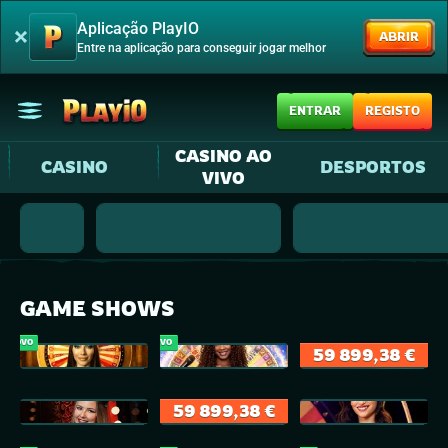
Aplicação PlayIO
ABRIR
Entre na aplicação para conseguir jogar melhor
ENTRAR
REGISTO
CASINO AO
CASINO
DESPORTOS
VIVO
FORNECEDORES
TOP CASINO A
GAME SHOWS
NOVO
NOVO
Land of Ra
Gravity Wheel
Candy Wheel
59 899,38 €
Cabaret Roulette
Vegas Gobbler LIVE
Joker's Show
59 899,38 €