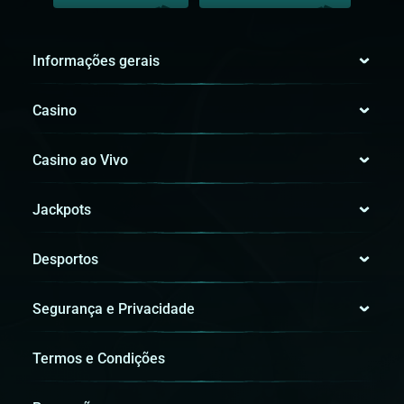
Informações gerais
Casino
Casino ao Vivo
Jackpots
Desportos
Segurança e Privacidade
Termos e Condições