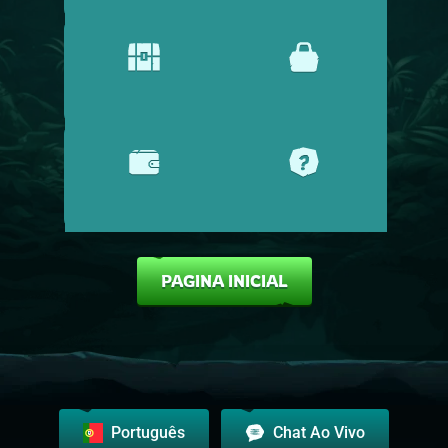
PROMOÇÕES
LOJA
CAIXA
CENTRAL DE AJUDA
PAGINA INICIAL
Português
Chat Ao Vivo