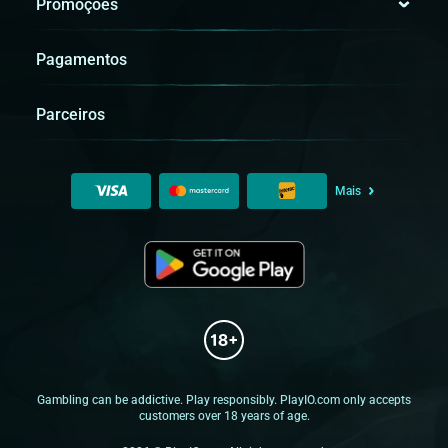
Promoções
Pagamentos
Parceiros
Mais
Gambling can be addictive. Play responsibly. PlayIO.com only accepts
customers over 18 years of age.