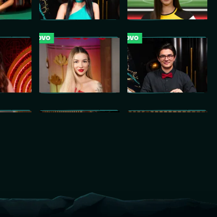
NOVO
NOVO
 NC
Sic Bo
VIP Baccarat
rat 6
Tao Yuan Baccarat 1
Tao Yuan Baccarat 2