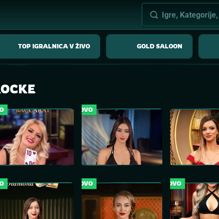
Igre, Kategorije
TOP IGRALNICA V ŽIVO
GOLD SALOON
KOCKE
O
NOVO
ld Saloon Baccarat
Sexy Hall Baccarat 1
Tao Yuan Bacca
O
NOVO
NOVO
amond Hall Baccarat 3
VIP Speed Baccarat 2
Foxy Baccarat 