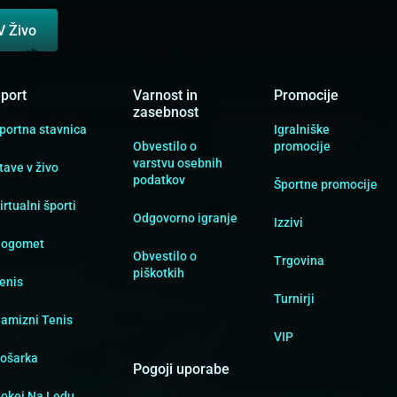
V Živo
port
Varnost in
Promocije
zasebnost
portna stavnica
Igralniške
Obvestilo o
promocije
varstvu osebnih
tave v živo
podatkov
Športne promocije
irtualni športi
Odgovorno igranje
Izzivi
ogomet
Obvestilo o
Trgovina
piškotkih
enis
Turnirji
amizni Tenis
VIP
ošarka
Pogoji uporabe
okej Na Ledu