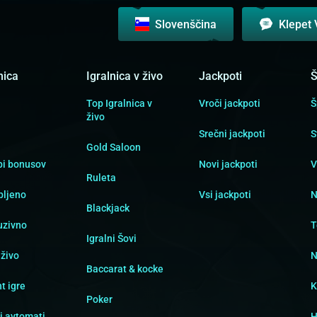
Slovenščina
Klepet 
nica
Igralnica v živo
Jackpoti
Š
Top Igralnica v
Vroči jackpoti
Š
živo
Srečni jackpoti
S
Gold Saloon
i bonusov
Novi jackpoti
V
Ruleta
bljeno
Vsi jackpoti
N
Blackjack
uzivno
T
Igralni Šovi
 živo
N
Baccarat & kocke
t igre
K
Poker
ni avtomati
H