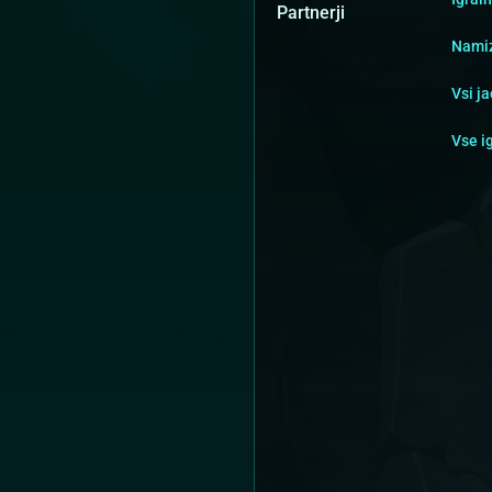
Partnerji
Namiz
Vsi ja
Vse i