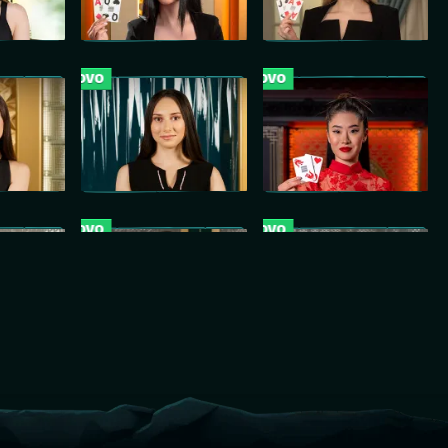
NOVO
NOVO
Blackjack 37
Dragon Fortune
NOVO
NOVO
Blackjack 32
Blackjack 35