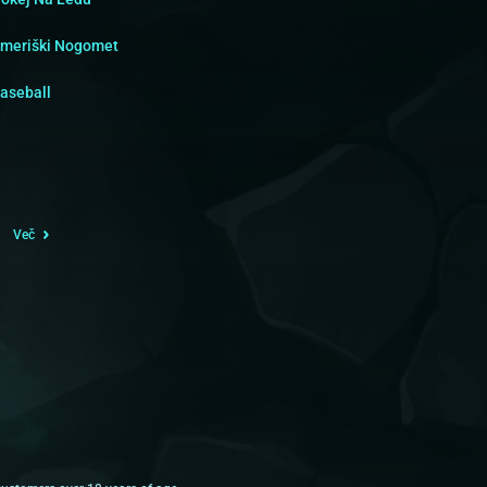
meriški Nogomet
aseball
Več