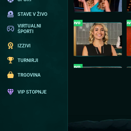
STAVE V ŽIVO
NOVO
NOV
Blackjack 31
Sp
VIRTUALNI
ŠPORTI
IZZIVI
TURNIRJI
NOVO
Blackjack 34
Bl
TRGOVINA
VIP STOPNJE