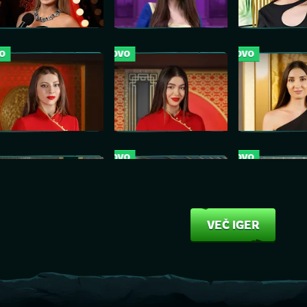
O
NOVO
NOVO
eed Baccarat 3
Speed Baccarat 2
Speed Roulette
NOVO
NOVO
ackjack 2
Classic Roulette 2
Blackjack 33
VEČ IGER