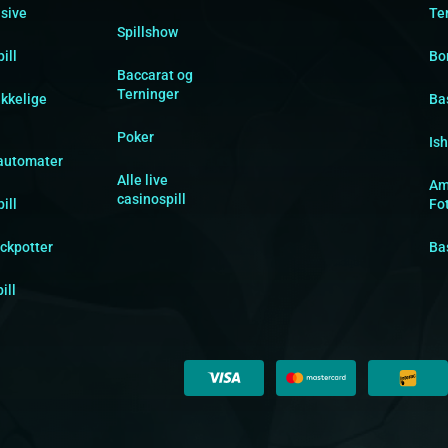
usive
Te
Spillshow
pill
Bo
Baccarat og
Terninger
ikkelige
Ba
Poker
Is
eautomater
Alle live
Am
casinospill
ill
Fo
ackpotter
Ba
ill