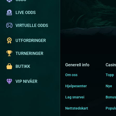
LIVE ODDS
VIRTUELLE ODDS
UTFORDRINGER
TURNERINGER
Generell info
Casi
BUTIKK
Om oss
Topp
VIP NIVÅER
Hjelpesenter
Nye
Lag snarvei
Bonus
Nettstedskart
Popul