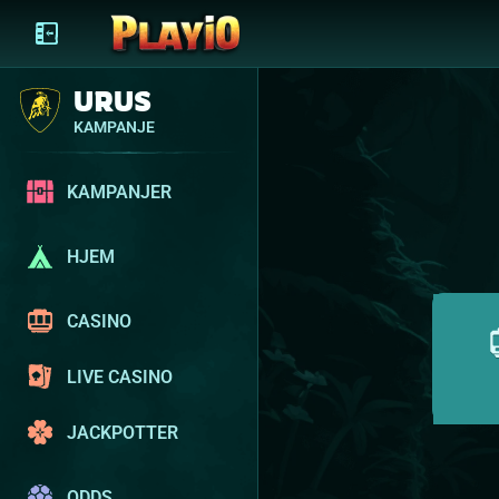
URUS
KAMPANJE
KAMPANJER
HJEM
CASINO
LIVE CASINO
CA
JACKPOTTER
ODDS