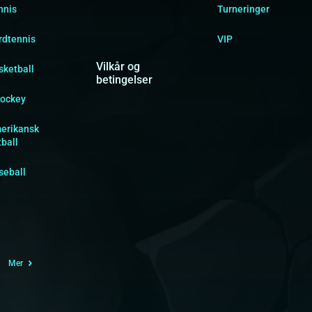
nnis
Turneringer
rdtennis
VIP
Vilkår og
sketball
betingelser
hockey
erikansk
tball
seball
Mer