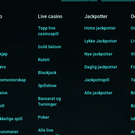
o
Live casino
Jackpotter
O
Topp live
Hotte jackpotter
O
casinospill
Lykke Jackpotter
Li
Gold Saloon
kjøp
Nye jackpotter
Vi
Rulett
ære
Daglig jackpotter
Fo
Blackjack
nsmesterskap
Jackpottspill
T
Spillshow
sive
Alle jackpotter
Bo
Baccarat og
Terninger
ill
Ba
Poker
kkelige spill
Is
Alle live
automater
A