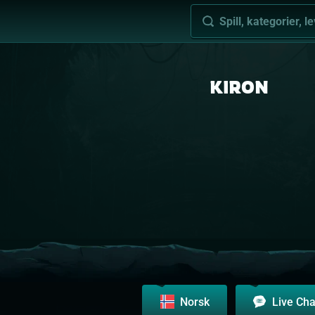
Spill, kategorier, 
KIRON
Norsk
Live Cha