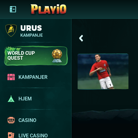
URUS
KAMPANJE
WORLD CUP
Kiron virtual sports
QUEST
KAMPANJER
HJEM
CASINO
LIVE CASINO