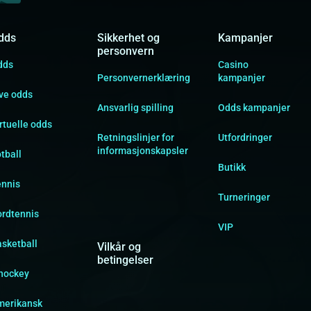
dds
Sikkerhet og
Kampanjer
personvern
dds
Casino
Personvernerklæring
kampanjer
ve odds
Ansvarlig spilling
Odds kampanjer
rtuelle odds
Retningslinjer for
Utfordringer
informasjonskapsler
tball
Butikk
ennis
Turneringer
rdtennis
VIP
sketball
Vilkår og
betingelser
hockey
merikansk